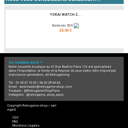
YOKAI WATCH 2...
Nintendo 3DS
29,90 €
Ajouter
QUI SOMMES NOUS ?
Notre nouvelle boutique au 41 Rue Basfroi Paris 11è est spécialisée
dans l'Importation, la Vente et la Reprise de jeux vidéo rétro import/pal
d'ancienne génération, dit Retrogaming.
Tél : 01 43 67 10 55 / 06 62 29 64 65.
Email :
webmaster@retrogame-shop.com
Youtube :
@RetrogameShopParis
Instagram :
@retrogame_shop_paris
Copyright Retrogame-shop / sarl
vigadi
CGV
FAQ
Mentions Légales