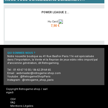
POWER LEAGUE 2...
Hu Card
7,90 €
Ajouter
QUI SOMMES NOUS ?
Notre nouvelle boutique au 41 Rue Basfroi Paris 11è est spécialisée
dans l'Importation, la Vente et la Reprise de jeux vidéo rétro import/pal
d'ancienne génération, dit Retrogaming.
Tél : 01 43 67 10 55 / 06 62 29 64 65.
Email :
webmaster@retrogame-shop.com
Youtube :
@RetrogameShopParis
Instagram :
@retrogame_shop_paris
Copyright Retrogame-shop / sarl
vigadi
CGV
FAQ
Mentions Légales