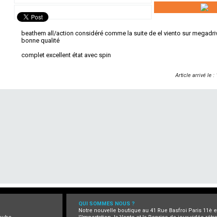
beathem all/action considéré comme la suite de el viento sur megadri
bonne qualité
complet excellent état avec spin
Article arrivé le 
QUI SOMMES NOUS ?
Notre nouvelle boutique au 41 Rue Basfroi Paris 11è 