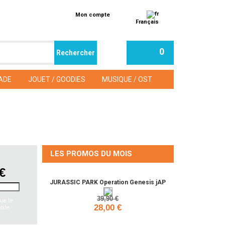
Mon compte
Français
0
ADE
JOUET / GOODIES
MUSIQUE / OST
LES PROMOS DU MOIS
 €
JURASSIC PARK Operation Genesis jAP
39,90 €
ue le
28,00 €
ible
Ajouter