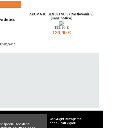
AKUMAJO DENSETSU 3 (Castlevania 3)
(sans notice)
ve de très
199,90 €
129,90 €
Ajouter
: 17/05/2015
Copyright Retrogame-
shop / sarl vigadi
est spécialisée dans