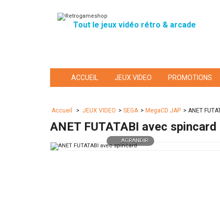
Tout le jeux vidéo rétro & arcade
ACCUEIL
JEUX VIDEO
PROMOTIONS
Accueil
>
JEUX VIDEO
>
SEGA
>
MegaCD JAP
>
ANET FUTAT
ANET FUTATABI avec spincard
AGRANDIR