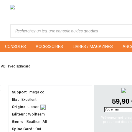
CONSOLES
ACCESSOIRES
LIVRES / MAGAZINES
ARC
ABI avec spincard
Support :
mega cd
Etat :
Excellent
59,90
Origine :
Japon
Editeur :
Wolfteam
Prévenez-moi lorsq
Genre :
Beathem All
produit est dispon
Spine Card :
Oui