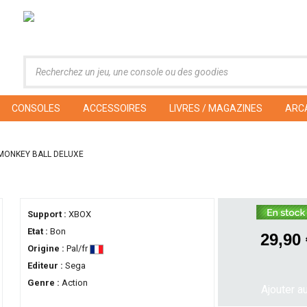
CONSOLES
ACCESSOIRES
LIVRES / MAGAZINES
ARC
MONKEY BALL DELUXE
Support :
XBOX
Etat :
Bon
29,90
Origine :
Pal/fr
Editeur :
Sega
Genre :
Action