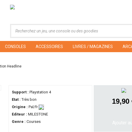
CONSOLES
ACCESSOIRES
LIVRES / MAGAZINES
ARC
tion Headline
Support :
Playstation 4
Etat :
Très bon
19,90
Origine :
Pal/fr
Editeur :
MILESTONE
Genre :
Courses