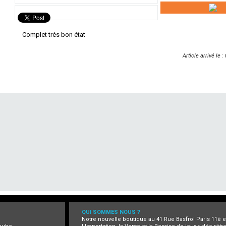
Complet très bon état
Article arrivé le 
QUI SOMMES NOUS ?
Notre nouvelle boutique au 41 Rue Basfroi Paris 11è 