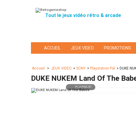
Tout le jeux vidéo rétro & arcade
ACCUEIL
JEUX VIDEO
PROMOTIONS
Accueil
>
JEUX VIDEO
>
SONY
>
Playstation Pal
>
DUKE NUK
DUKE NUKEM Land Of The Bab
AGRANDIR