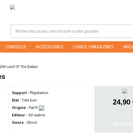
CONSOLES
ACCESSOIRES
LIVRES / MAGAZINES
ARC
EM Land Of The Babes
es
Support :
Playstation
Etat :
Très bon
24,90
Origine :
Pal/fr
Editeur :
3d realms
Genre :
Shoot