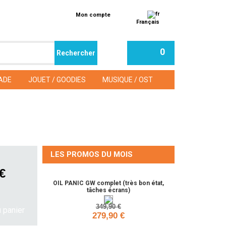
Mon compte
Français
0
ADE
JOUET / GOODIES
MUSIQUE / OST
LES PROMOS DU MOIS
 €
OIL PANIC GW complet (très bon état,
tâches écrans)
349,90 €
279,90 €