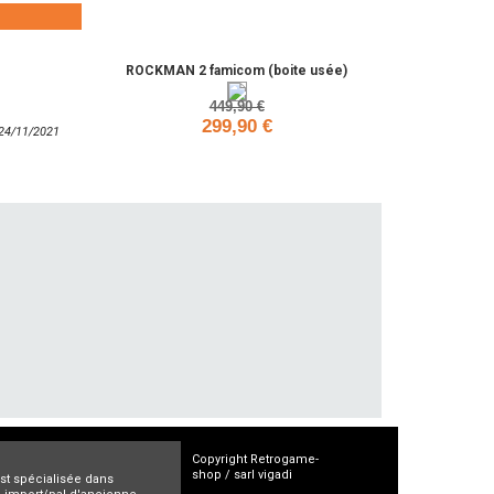
Ajouter
ROCKMAN 2 famicom (boite usée)
449,90 €
299,90 €
: 24/11/2021
Ajouter
Copyright Retrogame-
shop / sarl vigadi
est spécialisée dans