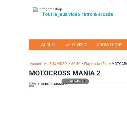
Tout le jeux vidéo rétro & arcade
ACCUEIL
JEUX VIDEO
PROMOTIONS
Accueil
>
JEUX VIDEO
>
SONY
>
Playstation Pal
>
MOTOCRO
MOTOCROSS MANIA 2
AGRANDIR