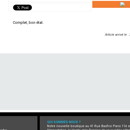
Complet, bon état.
Article arrivé le 
QUI SOMMES NOUS ?
Notre nouvelle boutique au 41 Rue Basfroi Paris 11è 