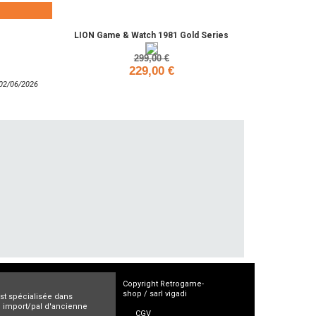
LION Game & Watch 1981 Gold Series
299,00 €
229,00 €
: 02/06/2026
Ajouter
Copyright Retrogame-
shop / sarl vigadi
est spécialisée dans
ro import/pal d'ancienne
CGV