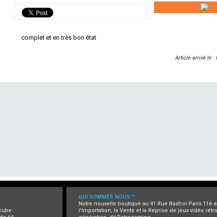
complet et en très bon état
Article arrivé le 
QUI SOMMES NOUS ?
Notre nouvelle boutique au 41 Rue Basfroi Paris 11è 
cube
l'Importation, la Vente et la Reprise de jeux vidéo rét