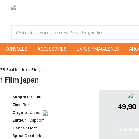
CONSOLES
ACCESSOIRES
LIVRES / MAGAZINES
ARC
R Real Battle on Film japan
 Film japan
Support :
Saturn
Etat :
Bon
49,90
Origine :
Japon
Editeur :
Capcom
Genre :
Fight
Spine Card :
Non