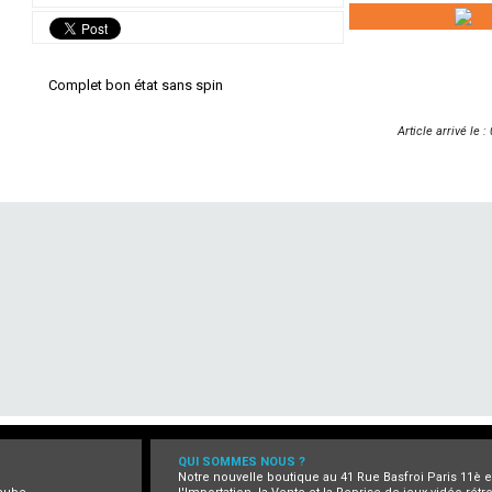
Complet bon état sans spin
Article arrivé le 
QUI SOMMES NOUS ?
Notre nouvelle boutique au 41 Rue Basfroi Paris 11è 