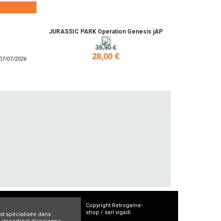
Ajouter
JURASSIC PARK Operation Genesis jAP
39,90 €
28,00 €
: 07/07/2026
Ajouter
Copyright Retrogame-
shop / sarl vigadi
est spécialisée dans