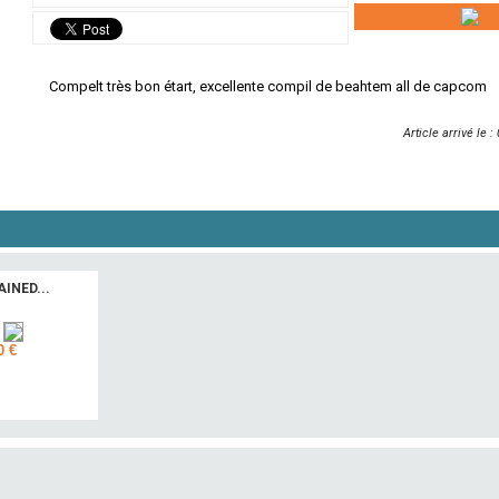
Compelt très bon étart, excellente compil de beahtem all de capcom
Article arrivé le 
INED...
h
0 €
uter