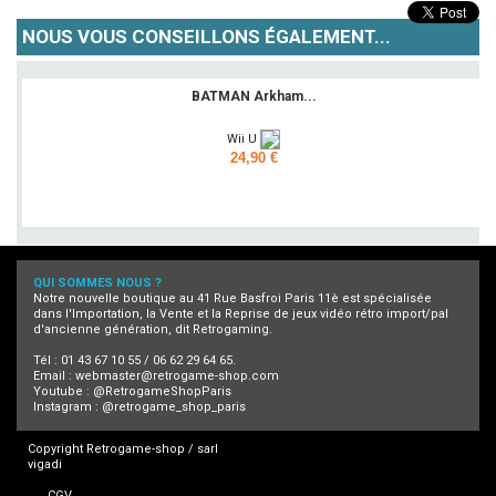
NOUS VOUS CONSEILLONS ÉGALEMENT...
BATMAN Arkham...
Wii U
24,90 €
Ajouter
QUI SOMMES NOUS ?
Notre nouvelle boutique au 41 Rue Basfroi Paris 11è est spécialisée
dans l'Importation, la Vente et la Reprise de jeux vidéo rétro import/pal
d'ancienne génération, dit Retrogaming.
Tél : 01 43 67 10 55 / 06 62 29 64 65.
Email :
webmaster@retrogame-shop.com
Youtube :
@RetrogameShopParis
Instagram :
@retrogame_shop_paris
Copyright Retrogame-shop / sarl
vigadi
CGV