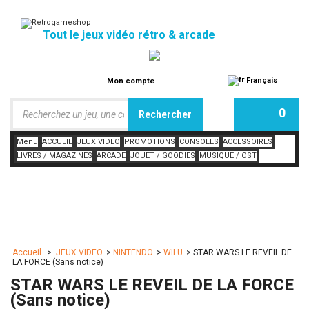
Tout le jeux vidéo rétro & arcade
Français
Mon compte
0
Menu
ACCUEIL
JEUX VIDEO
PROMOTIONS
CONSOLES
ACCESSOIRES
LIVRES / MAGAZINES
ARCADE
JOUET / GOODIES
MUSIQUE / OST
Accueil
>
JEUX VIDEO
>
NINTENDO
>
WII U
>
STAR WARS LE REVEIL DE
LA FORCE (Sans notice)
STAR WARS LE REVEIL DE LA FORCE
(Sans notice)