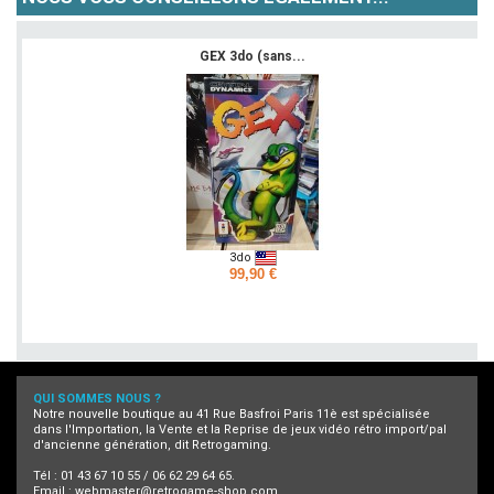
GEX 3do (sans...
3do
99,90 €
Ajouter
QUI SOMMES NOUS ?
Notre nouvelle boutique au 41 Rue Basfroi Paris 11è est spécialisée
dans l'Importation, la Vente et la Reprise de jeux vidéo rétro import/pal
d'ancienne génération, dit Retrogaming.
Tél : 01 43 67 10 55 / 06 62 29 64 65.
Email :
webmaster@retrogame-shop.com