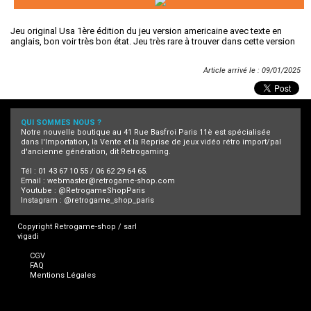
Jeu original Usa 1ère édition du jeu version americaine avec texte en
anglais, bon voir très bon état. Jeu très rare à trouver dans cette version
Article arrivé le : 09/01/2025
QUI SOMMES NOUS ?
Notre nouvelle boutique au 41 Rue Basfroi Paris 11è est spécialisée
dans l'Importation, la Vente et la Reprise de jeux vidéo rétro import/pal
d'ancienne génération, dit Retrogaming.
Tél : 01 43 67 10 55 / 06 62 29 64 65.
Email :
webmaster@retrogame-shop.com
Youtube :
@RetrogameShopParis
Instagram :
@retrogame_shop_paris
Copyright Retrogame-shop / sarl
vigadi
CGV
FAQ
Mentions Légales