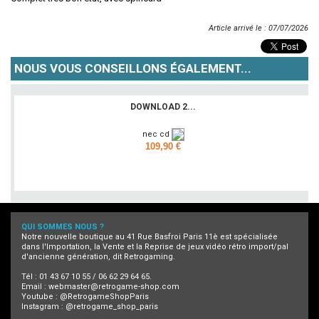
Article arrivé le : 07/07/2026
NOUS VOUS CONSEILLONS ÉGALEMENT...
DOWNLOAD 2...
nec cd
109,90 €
Ajouter
QUI SOMMES NOUS ?
Notre nouvelle boutique au 41 Rue Basfroi Paris 11è est spécialisée
dans l'Importation, la Vente et la Reprise de jeux vidéo rétro import/pal
d'ancienne génération, dit Retrogaming.
Tél : 01 43 67 10 55 / 06 62 29 64 65.
Email :
webmaster@retrogame-shop.com
Youtube :
@RetrogameShopParis
Instagram :
@retrogame_shop_paris