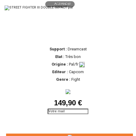
AGRANDIR
Support :
Dreamcast
Etat :
Très bon
Origine :
Pal/fr
Editeur :
Capcom
Genre :
Fight
149,90 €
Prévenez-moi lorsque le
produit est disponible