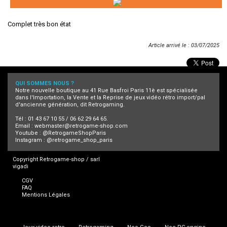
Complet très bon état
Article arrivé le : 03/07/2025
QUI SOMMES NOUS ?
Notre nouvelle boutique au 41 Rue Basfroi Paris 11è est spécialisée
dans l'Importation, la Vente et la Reprise de jeux vidéo rétro import/pal
d'ancienne génération, dit Retrogaming.
Tél : 01 43 67 10 55 / 06 62 29 64 65.
Email :
webmaster@retrogame-shop.com
Youtube :
@RetrogameShopParis
Instagram :
@retrogame_shop_paris
Copyright Retrogame-shop / sarl
vigadi
CGV
FAQ
Mentions Légales