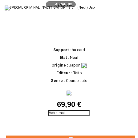
AGRANDIR
Support :
hu card
Etat :
Neuf
Origine :
Japon
Editeur :
Taito
Genre :
Course auto
69,90 €
Prévenez-moi lorsque le
produit est disponible