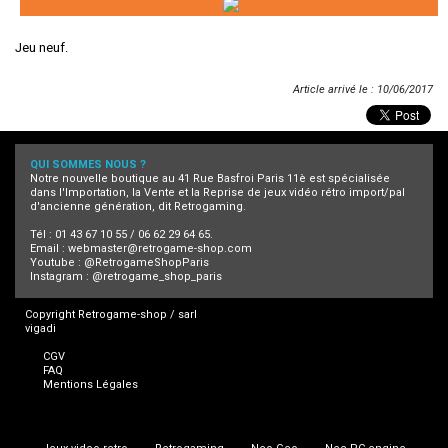
Jeu neuf.
Article arrivé le : 10/06/2017
QUI SOMMES NOUS ?
Notre nouvelle boutique au 41 Rue Basfroi Paris 11è est spécialisée
dans l'Importation, la Vente et la Reprise de jeux vidéo rétro import/pal
d'ancienne génération, dit Retrogaming.
Tél : 01 43 67 10 55 / 06 62 29 64 65.
Email :
webmaster@retrogame-shop.com
Youtube :
@RetrogameShopParis
Instagram :
@retrogame_shop_paris
Copyright Retrogame-shop / sarl
vigadi
CGV
FAQ
Mentions Légales