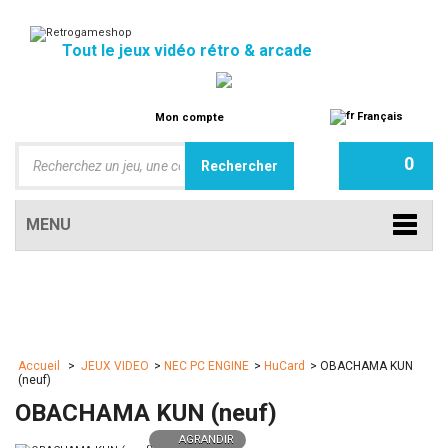
Tout le jeux vidéo rétro & arcade
Français
Mon compte
0
MENU
Accueil
>
JEUX VIDEO
>
NEC PC ENGINE
>
HuCard
>
OBACHAMA KUN
(neuf)
OBACHAMA KUN (neuf)
AGRANDIR