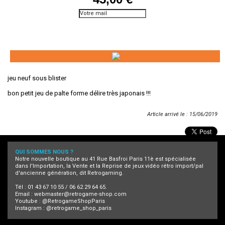
Prévenez-moi lorsque le
produit est disponible
jeu neuf sous blister
bon petit jeu de palte forme délire très japonais !!!
Article arrivé le : 15/06/2019
QUI SOMMES NOUS ?
Notre nouvelle boutique au 41 Rue Basfroi Paris 11è est spécialisée
dans l'Importation, la Vente et la Reprise de jeux vidéo rétro import/pal
d'ancienne génération, dit Retrogaming.
Tél : 01 43 67 10 55 / 06 62 29 64 65.
Email :
webmaster@retrogame-shop.com
Youtube :
@RetrogameShopParis
Instagram :
@retrogame_shop_paris