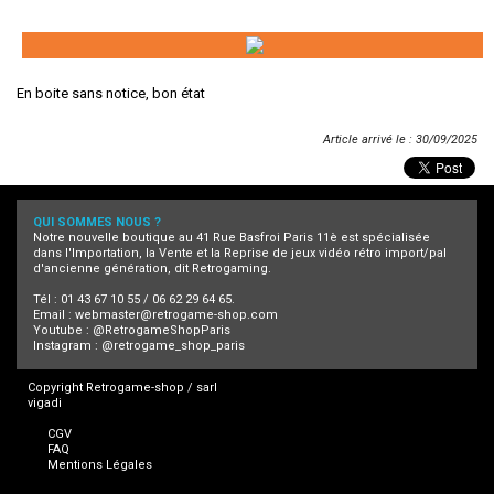
En boite sans notice, bon état
Article arrivé le : 30/09/2025
QUI SOMMES NOUS ?
Notre nouvelle boutique au 41 Rue Basfroi Paris 11è est spécialisée
dans l'Importation, la Vente et la Reprise de jeux vidéo rétro import/pal
d'ancienne génération, dit Retrogaming.
Tél : 01 43 67 10 55 / 06 62 29 64 65.
Email :
webmaster@retrogame-shop.com
Youtube :
@RetrogameShopParis
Instagram :
@retrogame_shop_paris
Copyright Retrogame-shop / sarl
vigadi
CGV
FAQ
Mentions Légales