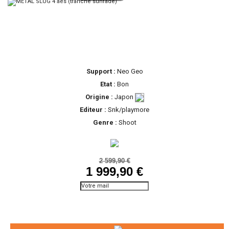
Support :
Neo Geo
Etat :
Bon
Origine :
Japon
Editeur :
Snk/playmore
Genre :
Shoot
2 599,90 €
1 999,90 €
Prévenez-moi lorsque le
produit est disponible