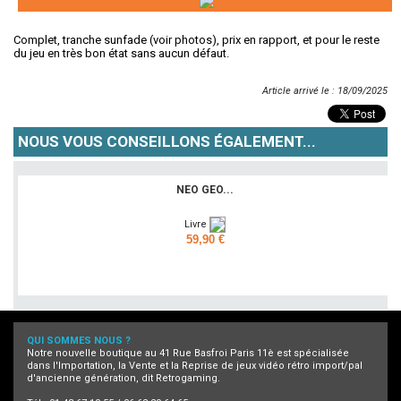
Complet, tranche sunfade (voir photos), prix en rapport, et pour le reste
du jeu en très bon état sans aucun défaut.
Article arrivé le : 18/09/2025
NOUS VOUS CONSEILLONS ÉGALEMENT...
NEO GEO...
Livre
59,90 €
Ajouter
QUI SOMMES NOUS ?
Notre nouvelle boutique au 41 Rue Basfroi Paris 11è est spécialisée
dans l'Importation, la Vente et la Reprise de jeux vidéo rétro import/pal
d'ancienne génération, dit Retrogaming.