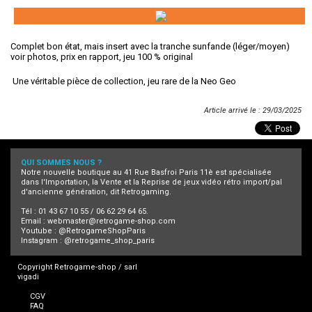
Complet bon état, mais insert avec la tranche sunfande (léger/moyen)
voir photos, prix en rapport, jeu 100 % original
Une véritable pièce de collection, jeu rare de la Neo Geo
Article arrivé le : 29/03/2025
QUI SOMMES NOUS ?
Notre nouvelle boutique au 41 Rue Basfroi Paris 11è est spécialisée
dans l'Importation, la Vente et la Reprise de jeux vidéo rétro import/pal
d'ancienne génération, dit Retrogaming.
Tél : 01 43 67 10 55 / 06 62 29 64 65.
Email :
webmaster@retrogame-shop.com
Youtube :
@RetrogameShopParis
Instagram :
@retrogame_shop_paris
Copyright Retrogame-shop / sarl
vigadi
CGV
FAQ