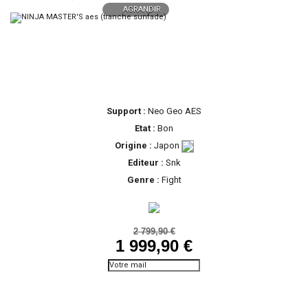
AGRANDIR
Support :
Neo Geo AES
Etat :
Bon
Origine :
Japon
Editeur :
Snk
Genre :
Fight
2 799,90 €
1 999,90 €
Prévenez-moi lorsque le
produit est disponible