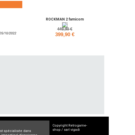
Ajouter
ROCKMAN 2 famicom
449,90 €
: 05/10/2022
399,90 €
Ajouter
Copyright Retrogame-
shop / sarl vigadi
est spécialisée dans