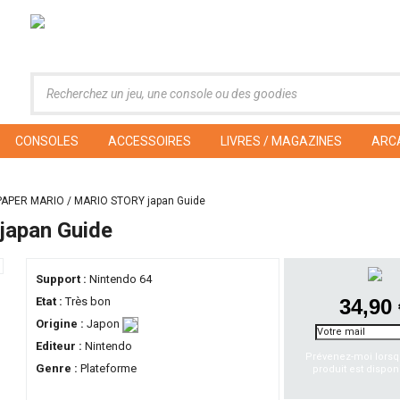
CONSOLES
ACCESSOIRES
LIVRES / MAGAZINES
ARC
PAPER MARIO / MARIO STORY japan Guide
apan Guide
Support :
Nintendo 64
Etat :
Très bon
34,90
Origine :
Japon
Editeur :
Nintendo
Prévenez-moi lorsq
Genre :
Plateforme
produit est dispon