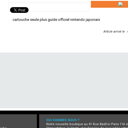
cartouche seule plus guide officiel nintendo japonais
Article arrivé le 
QUI SOMMES NOUS ?
Notre nouvelle boutique au 41 Rue Basfroi Paris 11è 