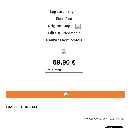
Support :
playdia
Etat :
Bon
Origine :
Japon
Editeur :
Neomedia
Genre :
Encyclopedie
69,90 €
Prévenez-moi lorsque le
produit est disponible
COMPLET BON ETAT
Article arrivé le : 09/04/2025