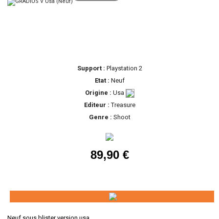
Support :
Playstation 2
Etat :
Neuf
Origine :
Usa
Editeur :
Treasure
Genre :
Shoot
89,90 €
Neuf sous blister version usa