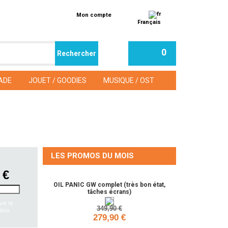
Mon compte
Français
0
ADE
JOUET / GOODIES
MUSIQUE / OST
LES PROMOS DU MOIS
 €
OIL PANIC GW complet (très bon état,
tâches écrans)
ue le
349,90 €
ible
279,90 €