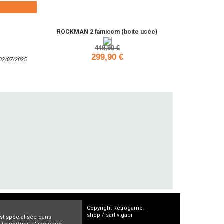
Ajouter
ROCKMAN 2 famicom (boite usée)
449,90 €
299,90 €
: 02/07/2025
Ajouter
Copyright Retrogame-
shop / sarl vigadi
est spécialisée dans