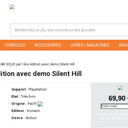
CONSOLES
ACCESSOIRES
LIVRES / MAGAZINES
ARC
R SOLID pal 1ère édition avec demo Silent Hill
ion avec demo Silent Hill
Support :
Playstation
Etat :
Très bon
69,90
Origine :
Pal/fr
Editeur :
Konami
Prévenez-moi lorsq
Genre :
Action
produit est dispon