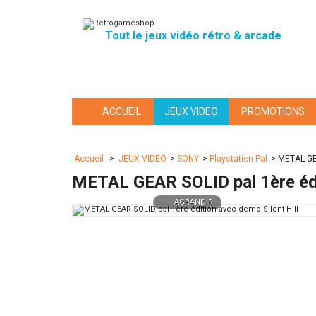
Tout le jeux vidéo rétro & arcade
ACCUEIL
JEUX VIDEO
PROMOTIONS
Accueil
>
JEUX VIDEO
>
SONY
>
Playstation Pal
>
METAL GEA
METAL GEAR SOLID pal 1ère édit
AGRANDIR