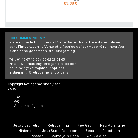
89,90 €
Ajouter
QUI SOMMES NOUS ?
Notre nouvelle boutique au 41 Rue Basfroi Paris 11è est spécialisée
dans l'Importation, la Vente et la Reprise de jeux vidéo rétro import/pal
d'ancienne génération, dit Retrogaming.
Tél : 01 43 67 10 55 / 06 62 29 64 65.
Email :
webmaster@retrogame-shop.com
Youtube :
@RetrogameShopParis
Instagram :
@retrogame_shop_paris
Copyright Retrogame-shop / sarl
vigadi
CGV
FAQ
Mentions Légales
Jeux video retro
Retrogaming
Neo Geo
Nec PC engine
Nintendo
Jeux Super Famicom
Sega
Playstation
Arcade
Vente jeux video
Jeux oldies