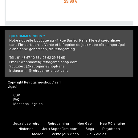
29,90 €
Ajouter
QUI SOMMES NOUS ?
Notre nouvelle boutique au 41 Rue Basfroi Paris 11è est spécialisée
dans l'Importation, la Vente et la Reprise de jeux vidéo rétro import/pal
d'ancienne génération, dit Retrogaming.
Tél : 01 43 67 10 55 / 06 62 29 64 65.
Email :
webmaster@retrogame-shop.com
Youtube :
@RetrogameShopParis
Instagram :
@retrogame_shop_paris
Copyright Retrogame-shop / sarl
vigadi
CGV
FAQ
Mentions Légales
Jeux video retro
Retrogaming
Neo Geo
Nec PC engine
Nintendo
Jeux Super Famicom
Sega
Playstation
Arcade
Vente jeux video
Jeux oldies