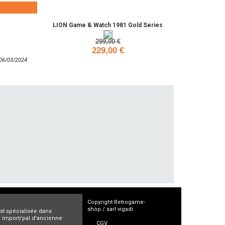
LION Game & Watch 1981 Gold Series
299,00 €
229,00 €
: 06/03/2024
Ajouter
Copyright Retrogame-
shop / sarl vigadi
est spécialisée dans
ro import/pal d'ancienne
CGV