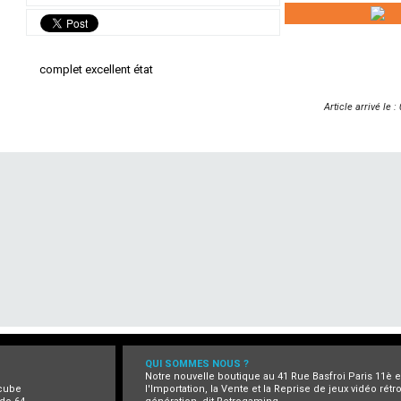
complet excellent état
Article arrivé le 
QUI SOMMES NOUS ?
Notre nouvelle boutique au 41 Rue Basfroi Paris 11è 
cube
l'Importation, la Vente et la Reprise de jeux vidéo rét