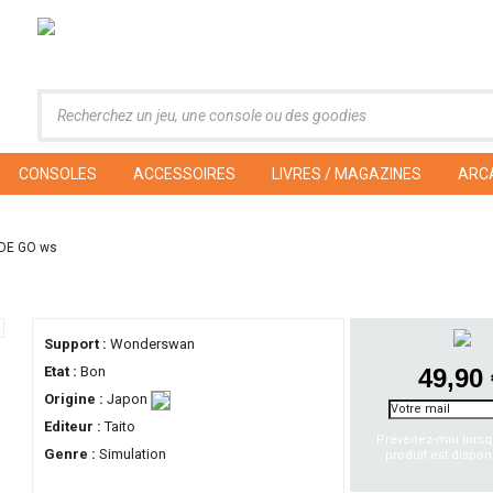
CONSOLES
ACCESSOIRES
LIVRES / MAGAZINES
ARC
DE GO ws
Support :
Wonderswan
Etat :
Bon
49,90
Origine :
Japon
Editeur :
Taito
Prévenez-moi lorsq
Genre :
Simulation
produit est dispon