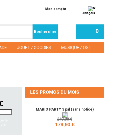
Mon compte
Français
0
ADE
JOUET / GOODIES
MUSIQUE / OST
LES PROMOS DU MOIS
 €
MARIO PARTY 3 pal (sans notice)
249,90 €
ue le
179,90 €
ible
Ajouter