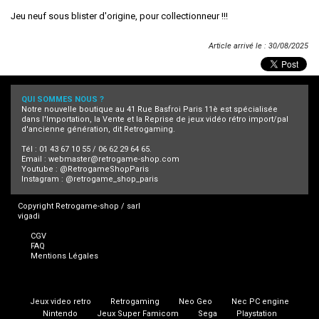
Jeu neuf sous blister d'origine, pour collectionneur !!!
Article arrivé le : 30/08/2025
QUI SOMMES NOUS ?
Notre nouvelle boutique au 41 Rue Basfroi Paris 11è est spécialisée
dans l'Importation, la Vente et la Reprise de jeux vidéo rétro import/pal
d'ancienne génération, dit Retrogaming.
Tél : 01 43 67 10 55 / 06 62 29 64 65.
Email :
webmaster@retrogame-shop.com
Youtube :
@RetrogameShopParis
Instagram :
@retrogame_shop_paris
Copyright Retrogame-shop / sarl
vigadi
CGV
FAQ
Mentions Légales
Jeux video retro
Retrogaming
Neo Geo
Nec PC engine
Nintendo
Jeux Super Famicom
Sega
Playstation