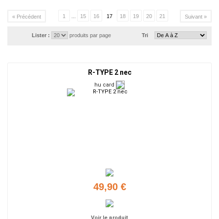
1
...
15
16
17
18
19
20
21
« Précédent
Suivant »
Lister :
produits par page
Tri
R-TYPE 2 nec
hu card
49,90 €
Voir le produit