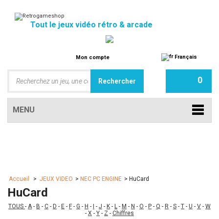
Tout le jeux vidéo rétro & arcade
Français
Mon compte
0
MENU
Accueil
>
JEUX VIDEO
>
NEC PC ENGINE
>
HuCard
HuCard
TOUS
-
A
-
B
-
C
-
D
-
E
-
F
-
G
-
H
-
I
-
J
-
K
-
L
-
M
-
N
-
O
-
P
-
Q
-
R
-
S
-
T
-
U
-
V
-
W
-
X
-
Y
-
Z
-
Chiffres