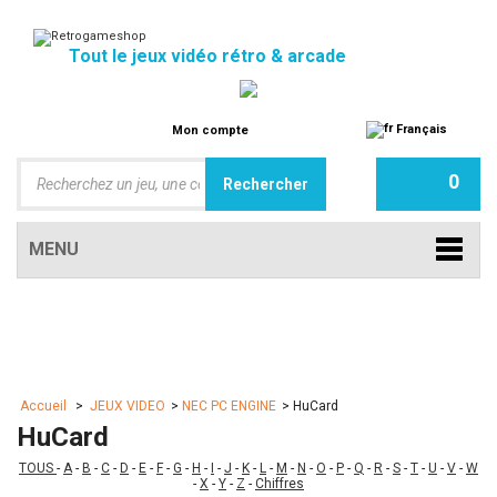
Tout le jeux vidéo rétro & arcade
Français
Mon compte
0
MENU
Accueil
>
JEUX VIDEO
>
NEC PC ENGINE
>
HuCard
HuCard
TOUS
-
A
-
B
-
C
-
D
-
E
-
F
-
G
-
H
-
I
-
J
-
K
-
L
-
M
-
N
-
O
-
P
-
Q
-
R
-
S
-
T
-
U
-
V
-
W
-
X
-
Y
-
Z
-
Chiffres