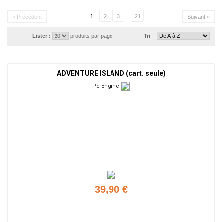
1
2
3
...
21
« Précédent
Suivant »
Lister :
produits par page
Tri
ADVENTURE ISLAND (cart. seule)
Pc Engine
39,90 €
Ajouter