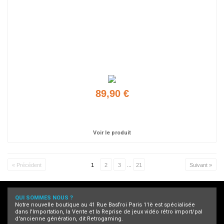
89,90 €
Ajouter
Voir le produit
« Précédent
1
2
3
...
21
Suivant »
QUI SOMMES NOUS ?
Notre nouvelle boutique au 41 Rue Basfroi Paris 11è est spécialisée
dans l'Importation, la Vente et la Reprise de jeux vidéo rétro import/pal
d'ancienne génération, dit Retrogaming.